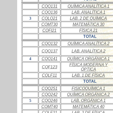
CQQ131
QUÍMICA ANALÍTICA 1
CQQ136
LAB. ANALÍTICA 1
3
CQLQ21
LAB. 2 DE QUÍMICA
CQMT30
MATEMÁTICA 30
CQFI21
FÍSICA 21
TOTAL
CQQ132
QUÍMICA ANALÍTICA 2
CQQ137
LAB. ANALÍTICA 2
4
CQQ141
QUÍMICA ORGÁNICA 1
FÍSICA MODERNA Y
CQF123
ÓPTICA
CQLF11
LAB. 1 DE FÍSICA
TOTAL
CQQ251
FISICOQUÍMICA 1
CQQ242
QUÍMICA ORGÁNICA 2
5
CQQ246
LAB. ORGÁNICA 1
CQMT40
MATEMÁTICA 40
CQLF21
LAB. 2 DE FÍSICA