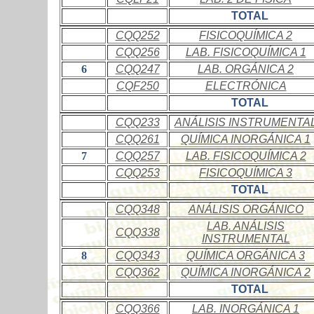
TOTAL
CQQ252
FISICOQUÍMICA 2
CQQ256
LAB. FISICOQUÍMICA 1
6
CQQ247
LAB. ORGÁNICA 2
CQF250
ELECTRÓNICA
TOTAL
CQQ233
ANÁLISIS INSTRUMENTA
CQQ261
QUÍMICA INORGÁNICA 1
7
CQQ257
LAB. FISICOQUÍMICA 2
CQQ253
FISICOQUÍMICA 3
TOTAL
CQQ348
ANÁLISIS ORGÁNICO
LAB. ANÁLISIS
CQQ338
INSTRUMENTAL
8
CQQ343
QUÍMICA ORGÁNICA 3
CQQ362
QUÍMICA INORGÁNICA 2
TOTAL
CQQ366
LAB. INORGÁNICA 1