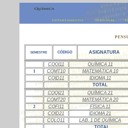
PENS
ASIGNATURA
CÓDIGO
SEMESTRE
CQQI11
QUÍMICA 11
1
CQMT10
MATEMÁTICA 10
CQID11
IDIOMA 11
TOTAL
CQQI21
QUÍMICA 21
CQMT20
MATEMÁTICA 20
2
CQFI11
FÍSICA 11
CQID21
IDIOMA 21
CQLQ11
LAB. 1 DE QUÍMICA
TOTAL