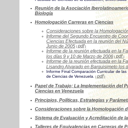
Reunión de la Asociación Iberolatinoameri
Biología
Homologación Carreras en Ciencias
Consideraciones sobre la Homologación
Informe del Segundo Encuentro de Coor
Ciencias Efectuada en la reunión del N
pdf
Junio de 2005
[
]
Informe de la reunión efectuada en la F
pdf
los días 9 y 10 de Marzo de 2006
[
]
Informe de la reunión efectuada en la F
Lisandro Alvarado en Barquisimeto los d
Informe Final Comparación Curricular de las
pdf
de Ciencias de Venezuela.
[
]
Papel de Trabajo; La Implementación del 
Ciencias en Venezuela
Principios, Políticas, Estrategias y Paráme
Consideraciones sobre la Homologación de
Sistema de Evaluación y Acreditación de l
Talleres de Equivalencias en Carreras de 