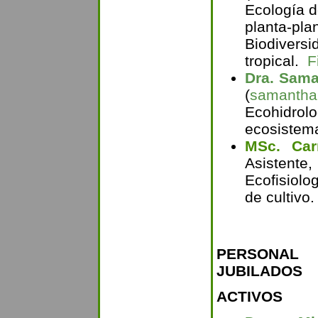
Ecología d
planta-pl
Biodiver
tropical.
F
Dra. Sama
(
samantha
Ecohidrol
ecosistem
MSc. Car
Asistente,
Ecofisiolo
de cultivo.
PERSONAL 
JUBILADOS
ACTIVOS