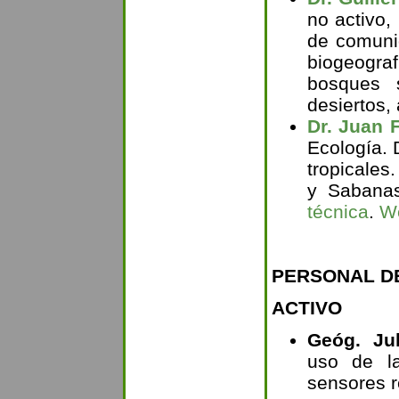
no activo, 
de comuni
biogeogra
bosques 
desiertos,
Dr. Juan F
Ecología.
tropicales
y Sabanas
técnica
.
We
PERSONAL DE
ACTIVO
Geóg. Ju
uso de la
sensores 