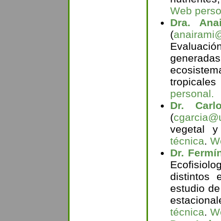
Web perso
Dra. Ana
(
anairami
Evaluació
generadas
ecosistem
tropicale
personal.
Dr. Carl
(
cgarcia@u
vegetal y
técnica
.
We
Dr. Fermí
Ecofisiolo
distintos
estudio d
estaciona
técnica
.
We