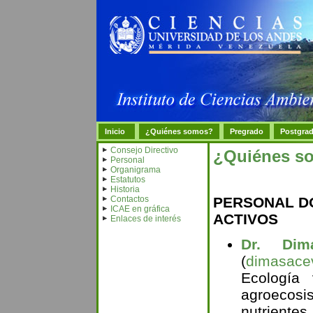
Inicio
¿Quiénes somos?
Pregrado
Postgra
Consejo Directivo
¿Quiénes s
Personal
Organigrama
Estatutos
Historia
Contactos
PERSONAL DO
ICAE en gráfica
ACTIVOS
Enlaces de interés
Dr. Dim
(
dimasace
Ecología 
agroecosi
nutriente