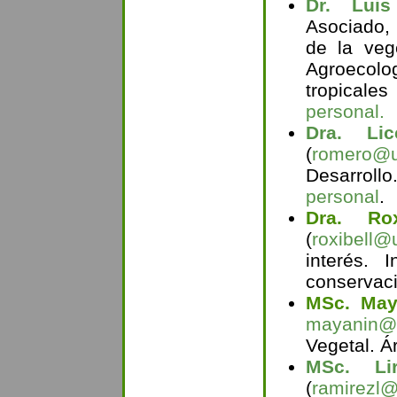
Dr. Luis
Asociado,
de la veg
Agroecol
tropical
personal.
Dra. Li
(
romero@u
Desarroll
personal
.
Dra. Rox
(
roxibell@
interés. I
conservaci
MSc. May
mayanin@
Vegetal. Á
MSc. Li
(
ramirezl@