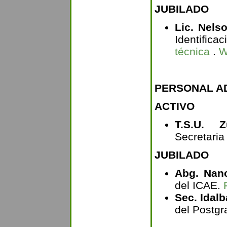
JUBILADO
Lic. Nel
Identifica
técnica
.
W
PERSONAL AD
ACTIVO
T.S.U. Z
Secretaria
JUBILADO
Abg. Nan
del ICAE.
Sec. Idal
del Postg