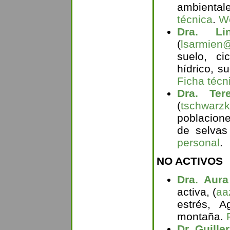
ambienta
técnica
.
We
Dra. Li
(
lsarmien
suelo, ci
hídrico, s
Ficha técn
Dra. Ter
(
tschwarz
poblacion
de selvas
personal
.
NO ACTIVOS
Dra. Aura
activa, (
aa
estrés, Ag
montaña.
Dr. Guill