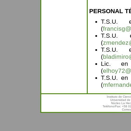
PERSONAL T
T.S.U. e
(
francisg@
T.S.U.
(
zmendez@
T.S.U. 
(
bladimiro
Lic. en
(
elhoy72@
T.S.U. en
(
mfernand
Instituto de Cien
Universidad de
Núcleo La Hec
Teléfono/Fax: +58 
Correo