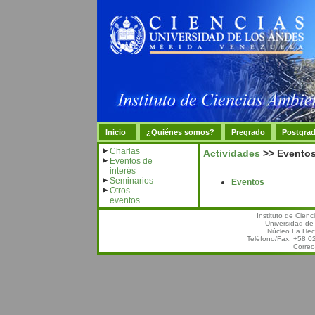
Inicio
¿Quiénes somos?
Pregrado
Postgra
Charlas
Actividades
>> Eventos
Eventos de
interés
Seminarios
Eventos
Otros
eventos
Instituto de Cien
Universidad de
Núcleo La Hec
Teléfono/Fax: +58 
Correo