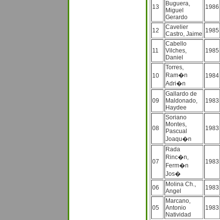
Buguera,
13
1986
Miguel
Gerardo
Cavelier
12
1985
Castro, Jaime
Cabello
11
Vilches,
1985
Daniel
Torres,
Ram�n
10
1984
Adri�n
Gallardo de
09
Maldonado,
1983
Haydee
Soriano
Montes,
08
1983
Pascual
Joaqu�n
Rada
Rinc�n,
07
1983
Ferm�n
Jos�
Molina Ch.,
06
1983
Angel
Marcano,
05
Antonio
1983
Natividad