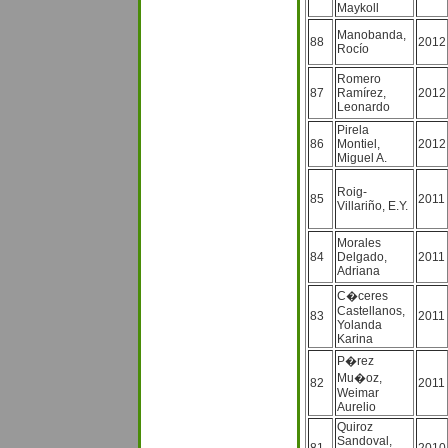
Maykoll
Manobanda,
88
2012
Rocío
Romero
87
Ramírez,
2012
Leonardo
Pirela
86
Montiel,
2012
Miguel A.
Roig-
85
2011
Villariño, E.Y.
Morales
84
Delgado,
2011
Adriana
C�ceres
Castellanos,
83
2011
Yolanda
Karina
P�rez
Mu�oz,
82
2011
Weimar
Aurelio
Quiroz
Sandoval,