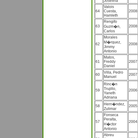
Josefina
Valois
64
Cuesta,
2008
Hamleth
Rengifo
63
2008
Guzm�n,
Carlos
Morales
M�rquez,
62
2008
Jimmy
Antonio
Matos,
61
Freddy
2007
Daniel
Villa, Pedro
60
2007
Manuel
Rinc�n
Trujillo,
59
2006
Yaneth
Adriana
Hern�ndez,
58
2005
Zulimar
Fonseca
Peralta,
57
2004
H�ctor
Antonio
Abreu