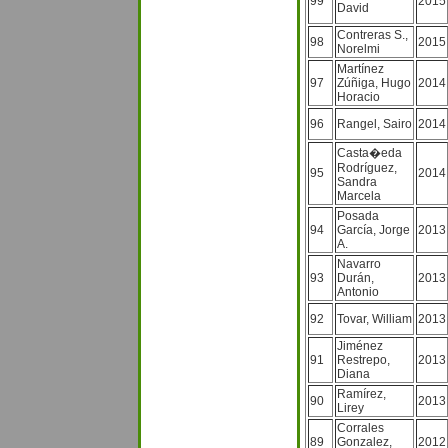
99
2015
David
Contreras S.,
98
2015
Norelmi
Martínez
97
Zúñiga, Hugo
2014
Horacio
96
Rangel, Sairo
2014
Casta�eda
Rodríguez,
95
2014
Sandra
Marcela
Posada
94
García, Jorge
2013
A.
Navarro
93
Durán,
2013
Antonio
92
Tovar, William
2013
Jiménez
91
Restrepo,
2013
Diana
Ramírez,
90
2013
Lirey
Corrales
89
Gonzalez,
2012