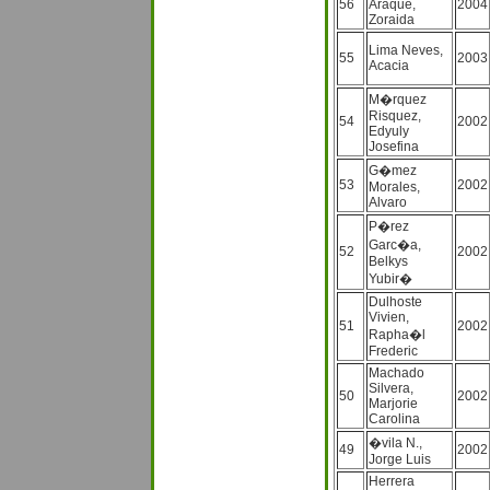
56
Araque,
2004
Zoraida
Lima Neves,
55
2003
Acacia
M�rquez
Risquez,
54
2002
Edyuly
Josefina
G�mez
53
2002
Morales,
Alvaro
P�rez
Garc�a,
52
2002
Belkys
Yubir�
Dulhoste
Vivien,
51
2002
Rapha�l
Frederic
Machado
Silvera,
50
2002
Marjorie
Carolina
�vila N.,
49
2002
Jorge Luis
Herrera