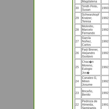
Magdalena
Smith Pinto,
30
1993
Susan
Schwarzkopf
29
Kratzer,
1992
Teresa
Molinillo,
28
Marcelo
1992
Fernando
García
27
Núñez,
1992
Carlos
Farji Brener,
26
Alejandro
1992
Gustavo
Chac�n
Moreno,
25
1992
Eulogio
Jos�
Canales G,
24
Miren
1992
Josume
Briceño,
23
1992
Benito
Pedroza de
22
Almeida,
1991
Semiramis