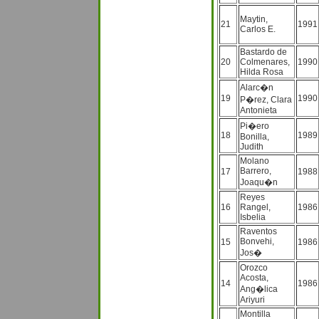
Maytin,
21
1991
Carlos E.
Bastardo de
20
Colmenares,
1990
Hilda Rosa
Alarc�n
19
1990
P�rez, Clara
Antonieta
Pi�ero
18
1989
Bonilla,
Judith
Molano
Barrero,
17
1988
Joaqu�n
Reyes
16
Rangel,
1986
Isbelia
Raventos
Bonvehi,
15
1986
Jos�
Orozco
Acosta,
14
1986
Ang�lica
Ariyuri
Montilla