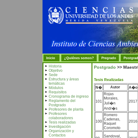
Inicio
¿Quiénes somos?
Pregrado
Postgra
Historia
Postgrado
>> Maestrí
Objetivo
Sede
Estructura y áreas
Tesis Realizadas
temáticas
Autor
N�
A�o
Módulos
Requisitos
Rojas
Cronograma de ingreso
Morales,
Reglamento del
101
2017
Juli�n
Postgrado
Andr�s
Profesores de planta
Profesores
Romero
colaboradores
Cadenas,
100
2016
Tesis realizadas
Raquel
Investigación
Coromoto
Organización y
Contactos
Sandoval,