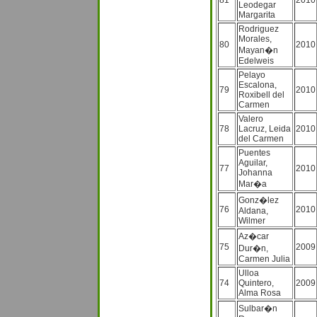
81
2010
Leodegar
Margarita
Rodriguez
Morales,
80
2010
Mayan�n
Edelweis
Pelayo
Escalona,
79
2010
Roxibell del
Carmen
Valero
78
Lacruz, Leida
2010
del Carmen
Puentes
Aguilar,
77
2010
Johanna
Mar�a
Gonz�lez
76
2010
Aldana,
Wilmer
Az�car
75
2009
Dur�n,
Carmen Julia
Ulloa
74
Quintero,
2009
Alma Rosa
Sulbar�n