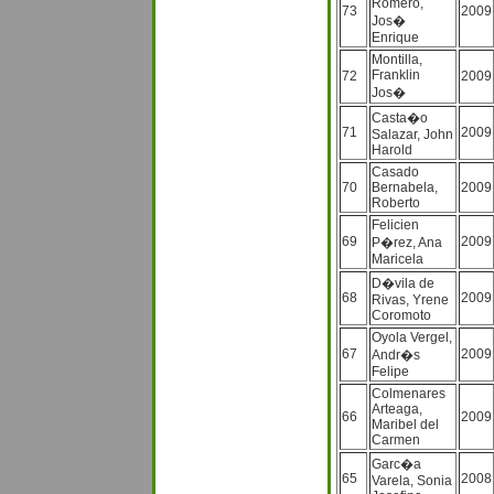
Romero,
73
2009
Jos�
Enrique
Montilla,
Franklin
72
2009
Jos�
Casta�o
71
2009
Salazar, John
Harold
Casado
70
Bernabela,
2009
Roberto
Felicien
69
2009
P�rez, Ana
Maricela
D�vila de
68
2009
Rivas, Yrene
Coromoto
Oyola Vergel,
67
2009
Andr�s
Felipe
Colmenares
Arteaga,
66
2009
Maribel del
Carmen
Garc�a
65
2008
Varela, Sonia