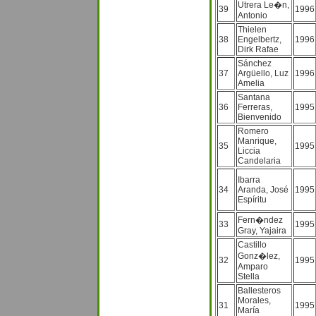
Utrera Le�n,
39
1996
Antonio
Thielen
38
Engelbertz,
1996
Dirk Rafae
Sánchez
37
Argüello, Luz
1996
Amelia
Santana
36
Ferreras,
1995
Bienvenido
Romero
Manrique,
35
1995
Liccia
Candelaria
Ibarra
34
Aranda, José
1995
Espíritu
Fern�ndez
33
1995
Gray, Yajaira
Castillo
Gonz�lez,
32
1995
Amparo
Stella
Ballesteros
Morales,
31
1995
María