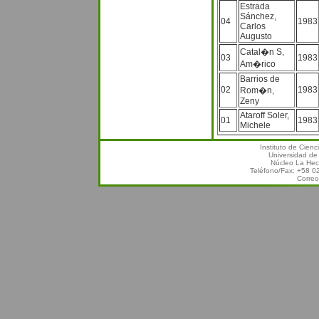
Estrada
Sánchez,
04
1983
Carlos
Augusto
Catal�n S,
03
1983
Am�rico
Barrios de
02
1983
Rom�n,
Zeny
Ataroff Soler,
01
1983
Michele
Instituto de Cien
Universidad de
Núcleo La Hec
Teléfono/Fax: +58 
Correo