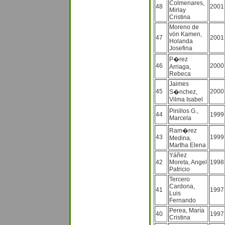
Colmenares,
48
2001
Mirlay
Cristina
Moreno de
vön Kamen,
47
2001
Holanda
Josefina
P�rez
46
2000
Arriaga,
Rebeca
Jaimes
45
2000
S�nchez,
Vilma Isabel
Pinillos G.,
44
1999
Marcela
Ram�rez
43
1999
Medina,
Martha Elena
Yáñez
42
Moreta, Angel
1998
Patricio
Tercero
Cardona,
41
1997
Luis
Fernando
Perea, María
40
1997
Cristina