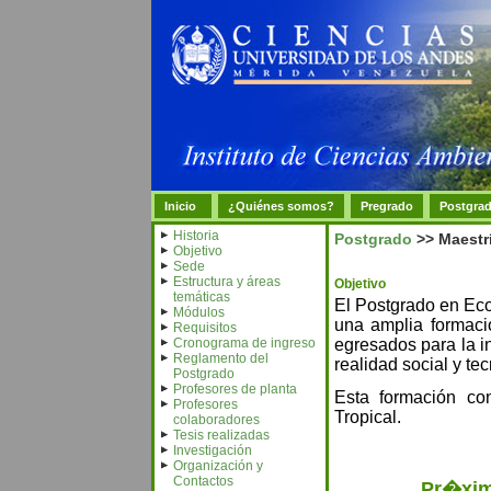
Inicio
¿Quiénes somos?
Pregrado
Postgra
Historia
Postgrado
>> Maestrí
Objetivo
Sede
Estructura y áreas
Objetivo
temáticas
El Postgrado en Ecol
Módulos
una amplia formaci
Requisitos
Cronograma de ingreso
egresados para la in
Reglamento del
realidad social y te
Postgrado
Profesores de planta
Esta formación c
Profesores
Tropical.
colaboradores
Tesis realizadas
Investigación
Organización y
Contactos
Pr�ximo