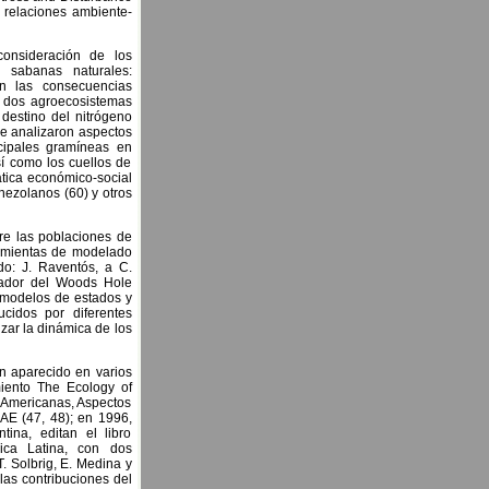
 relaciones ambiente-
consideración de los
 sabanas naturales:
en las consecuencias
de dos agroecosistemas
 destino del nitrógeno
se analizaron aspectos
cipales gramíneas en
sí como los cuellos de
mática económico-social
nezolanos (60) y otros
bre las poblaciones de
ramientas de modelado
do: J. Raventós, a C.
zador del Woods Hole
on modelos de estados y
ucidos por diferentes
izar la dinámica de los
an aparecido en varios
miento The Ecology of
s Americanas, Aspectos
CAE (47, 48); en 1996,
ina, editan el libro
ica Latina, con dos
. Solbrig, E. Medina y
las contribuciones del