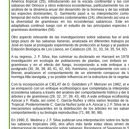
América tropical (25), introduciendo así la escala continental y las co
sabanas del Orinoco y otros extensos ecosistemas, particularmente los ce
análisis de la dinámica anual del desarrollo de la biomasa y de las estrat
las especies dominantes, G. Sarmiento pasó a su interpretación como
temporal del nicho entre especies codominantes (24), ofreciendo así una ex
la diversidad de gramíneas en los ecosistemas sabánicos. Este en
adaptativas continuó luego con el estudio de las principales especies 
gramíneas dominantes (56).
Otro aspecto relevante de las investigaciones sobre sabanas fue el anál
largo plazo de las sabanas llaneras, analizada en diferentes trabajos p
José en base al prologado experimento de protección al fuego y al pastore
Estación Biológica de Los Llanos, en Calabozo (26, 31, 33, 34, 35, 54, 92).
A su regreso, J. F. Silva, tras culminar su doctorado en Harvard en 1978
investigación en ecología de poblaciones de plantas, con énfasis en
gramíneas y en el efecto del fuego, incorporando a este enfoque a s
postgrado (30, 36, 38, 40, 41, 42, 44). Asimismo, conjuntamente con uno de
Brener, analizaron el comportamiento de un elemento conspicuo de l
hormiga Atta laevigata, y su posible influencia en la estructura de la vegetac
Con la incorporación al CIELAT de G. Goldstein y F. Meinzer en 1982, el 
se enriqueció con un enfoque ecofisiológico que completaba la interpretac
ecosistema sabana a través del análisis del comportamiento hídrico y del
árboles y de gramíneas (29, 32, 37, 39, 43, 48). A este enfoque ecofisioló
Azocar y F. Rada, así como C. García-Nuñez y otros varios tesistas de l
Tropical. Posteriormente C. García-Nuñez junto a A. Azocar y J. F. Silva se 
mecanismos subyacentes en la distribución de los árboles en las sab
comportamiento y su biología reproductiva (71, 88, 90, 98).
En 1990, E. Medina y J. F. Silva publican una interpretación sobre los fac
las sabanas tropicales (49), dos años más tarde estas ideas sirven 
internacional de investigación sobre sabanas: Resistance of Savannas to 