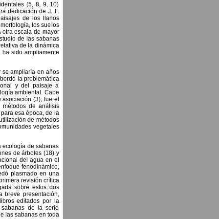
identales (5, 8, 9, 10)
ra dedicación de J. F.
aisajes de los llanos
morfología, los suelos
 A otra escala de mayor
 estudio de las sabanas
retativa de la dinámica
ue ha sido ampliamente
y se ampliaría en años
abordó la problemática
ional y del paisaje a
ología ambiental. Cabe
 asociación (3), fue el
s métodos de análisis
 para esa época, de la
utilización de métodos
 comunidades vegetales
la ecología de sabanas
ones de árboles (18) y
acional del agua en el
l enfoque fenodinámico,
quedó plasmado en una
rimera revisión crítica
igada sobre estos dos
a breve presentación,
ibros editados por la
 sabanas de la serie
de las sabanas en toda