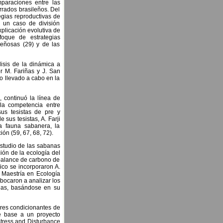
mparaciones entre las
rrados brasileños. Del
egias reproductivas de
 un caso de división
plicación evolutiva de
foque de estrategias
leñosas (29) y de las
isis de la dinámica a
or M. Fariñas y J. San
o llevado a cabo en la
, continuó la línea de
 la competencia entre
us tesistas de pre y
 sus tesistas, A. Farji
a fauna sabanera, la
ión (59, 67, 68, 72).
estudio de las sabanas
ión de la ecología del
 balance de carbono de
gico se incorporaron A.
a Maestría en Ecología
abocaron a analizar los
anas, basándose en su
tores condicionantes de
de base a un proyecto
Stress and Disturbance