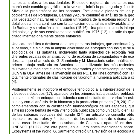
llanos centrales a los occidentales. El estudio regional de los llanos occ
marcó este cambio geográfico, a la vez que inició la prolongada y fructífe
Silva a la problemática de las sabanas. Este estudio pionero de los p
occidentales de Portuguesa, Barinas y Apure combinó el análisis de la geo
y la vegetación natural en una visión unificadora de la ecología regional.
detalle, esta línea continuó con la aplicación de análisis multivariable al
de Barinas y su relación con los suelos (15,16). Una primera síntesis interp
del paisaje y de sus ecosistemas se publicó en 1975 (12), un artículo q
citado internacionalmente desde entonces.
Una característica a destacar de estos primeros trabajos, que continuaría 
sucesivos, fue sin duda la amplia diversidad de enfoques con los que se 
ecológica de las sabanas, incluyendo tanto aspectos de ecología reg
diferentes escalas de análisis, como de ecología de comunidades y de ec
destacar que el artículo de G. Sarmiento y M. Monasterio sobre análisis de
primer trabajo realizado en América Latina utilizando los más reciente
multivariable mediante el empleo de las grandes y potentes computadoras,
UCV y la ULA, antes de la invención de las PC. Esta línea continuó con la 
totalmente originales de clasificación de taxonomía numérica aplicada a
(4).
Posteriormente se incorporó el enfoque fenológico a la interpretación de 
y bosques decíduos (17), aparecieron los primeros trabajos sobre poblaci
se materializó un enfoque ecosistémico con el estudio de la variación est
suelo y con el análisis de la biomasa y la producción primaria (19, 20). E
complementado con la clasificación morfoecológica de las especies, 
síntesis sobre formas de vida y fenología publicada como un capítulo en la p
de las sabanas tropicales del mundo (27), un artículo de consulta obl
aspectos estructurales y funcionales de los ecosistemas de sabana. Un
como caso de estudio, de las sabanas de Calabozo, apareció en dos l
UNESCO (21,22). Por otra parte, en el libro antes mencionado sobre
Ecosystems of the World, G. Sarmiento ofreció una revisión de la ecología 