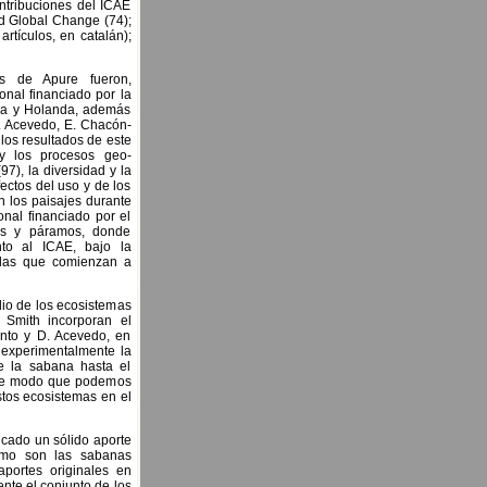
ntribuciones del ICAE
nd Global Change (74);
tículos, en catalán);
os de Apure fueron,
onal financiado por la
cia y Holanda, además
. Acevedo, E. Chacón-
 los resultados de este
 y los procesos geo-
97), la diversidad y la
fectos del uso y de los
n los paisajes durante
nal financiado por el
nas y páramos, donde
nto al ICAE, bajo la
, las que comienzan a
dio de los ecosistemas
 Smith incorporan el
ento y D. Acevedo, en
 experimentalmente la
de la sabana hasta el
, de modo que podemos
stos ecosistemas en el
ficado un sólido aporte
omo son las sabanas
portes originales en
nte el conjunto de los