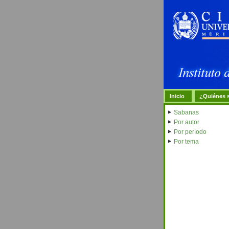
Inicio
¿Quiénes 
Sabanas
Por autor
Por período
Por tema