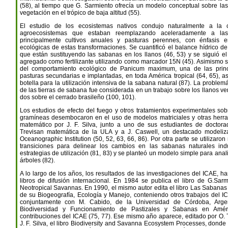
(58), al tiempo que G. Sarmiento ofrecía un modelo conceptual sobre las
vegetación en el trópico de baja altitud (55).
El estudio de los ecosistemas nativos condujo naturalmente a la 
agroecosistemas que estaban reemplazando aceleradamente a las
principalmente cultivos anuales y pasturas perennes, con énfasis 
ecológicas de estas transformaciones. Se cuantificó el balance hídrico 
que están sustituyendo las sabanas en los llanos (46, 53) y se siguió el
agregado como fertilizante utilizando como marcador 15N (45). Asimismo 
del comportamiento ecológico de Panicum maximum, una de las prin
pasturas secundarias e implantadas, en toda América tropical (64, 65), a
botella para la utilización intensiva de la sabana natural (87). La proble
de las tierras de sabana fue considerada en un trabajo sobre los llanos ve
dos sobre el cerrado brasileño (100, 101).
Los estudios de efecto del fuego y otros tratamientos experimentales so
gramíneas desembocaron en el uso de modelos matriciales y otras her
matemático por J. F. Silva, junto a uno de sus estudiantes de doctora
Trevisan matemática de la ULA y a J. Caswell, un destacado modeli
Oceanographic Institution (50, 52, 63, 66, 86). Por otra parte se utilizar
transiciones para delinear los cambios en las sabanas naturales ind
estrategias de utilización (81, 83) y se planteó un modelo simple para anal
árboles (82).
A lo largo de los años, los resultados de las investigaciones del ICAE, h
libros de difusión internacional. En 1984 se publica el libro de G.Sar
Neotropical Savannas. En 1990, el mismo autor edita el libro Las Sabana
de su Biogeografía, Ecología y Manejo, conteniendo otros trabajos del I
conjuntamente con M. Cabido, de la Universidad de Córdoba, Argent
Biodiversidad y Funcionamiento de Pastizales y Sabanas en Amér
contribuciones del ICAE (75, 77). Ese mismo año aparece, editado por O. T
J. F. Silva, el libro Biodiversity and Savanna Ecosystem Processes, donde 