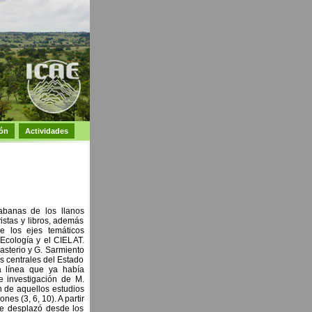
ón
Actividades
sabanas de los llanos
stas y libros, además
e los ejes temáticos
 Ecología y el CIELAT.
asterio y G. Sarmiento
s centrales del Estado
 línea que ya había
e investigación de M.
n de aquellos estudios
es (3, 6, 10). A partir
se desplazó desde los