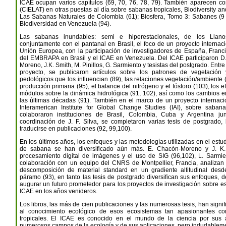
ICAE ocupan varios capítulos (69, 70, 76, 78, 79). También aparecen co
(CIELAT) en otras puestas al día sobre sabanas tropicales, Biodiversity a
Las Sabanas Naturales de Colombia (61); Biosfera, Tomo 3: Sabanes (9 ar
Biodiversidad en Venezuela (94).
Las sabanas inundables: semi e hiperestacionales, de los Llan
conjuntamente con el pantanal en Brasil, el foco de un proyecto internaci
Unión Europea, con la participación de investigadores de España, Fran
del EMBRAPA en Brasil y el ICAE en Venezuela. Del ICAE participaron D
Moreno, J.K. Smith, M. Pinillos, G. Sarmiento y tesistas del postgrado. Entre
proyecto, se publicaron artículos sobre los patrones de vegetación
pedológicos que los influencian (89), las relaciones vegetación/ambiente (
producción primaria (95), el balance del nitrógeno y el fósforo (103), los e
módulos sobre la dinámica hidrológica (91, 102), así como los cambios e
las últimas décadas (91). También en el marco de un proyecto internacio
Interamerican Institute for Global Change Studies (IAI), sobre saba
colaboraron instituciones de Brasil, Colombia, Cuba y Argentina ju
coordinación de J. F. Silva, se completaron varias tesis de postgrado
traducirse en publicaciones (92, 99,100).
En los últimos años, los enfoques y las metodologías utilizadas en el estu
de sabana se han diversificado aún más. E. Chacón-Moreno y J. K.
procesamiento digital de imágenes y el uso de SIG (96,102), L. Sarmi
colaboración con un equipo del CNRS de Montpellier, Francia, analizan
descomposición de material standard en un gradiente altitudinal des
páramo (93), en tanto las tesis de postgrado diversifican sus enfoques
augurar un futuro prometedor para los proyectos de investigación sobre e
ICAE en los años venideros.
Los libros, las más de cien publicaciones y las numerosas tesis, han signi
al conocimiento ecológico de esos ecosistemas tan apasionantes c
tropicales. El ICAE es conocido en el mundo de la ciencia por sus a
numerosos campos de la ecología y de sus aplicaciones, pero indudableme