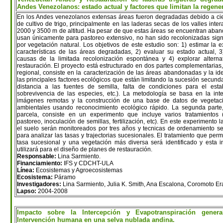
Andes Venezolanos: estado actual y factores que limitan la regene
En los Andes venezolanos extensas áreas fueron degradadas debido a ci
de cultivo de trigo, principalmente en las laderas secas de los valles inter
2000 y 3500 m de altitud. Ha pesar de que estas áreas se encuentran aba
usan únicamente para pastoreo extensivo, no han sido recolonizadas sign
por vegetación natural. Los objetivos de este estudio son: 1) estimar la e
características de las áreas degradadas, 2) evaluar su estado actual, 3
causas de la limitada recolonización espontánea y 4) explorar alterna
restauración. El proyecto está estructurado en dos partes complementarias
regional, consiste en la caracterización de las áreas abandonadas y la ide
las principales factores ecológicos que están limitando la sucesión secunda
distancia a las fuentes de semilla, falta de condiciones para el esta
sobrevivencia de las especies, etc.). La metodología se basa en la inte
imágenes remotas y la construcción de una base de datos de vegetaci
ambientales usando reconocimiento ecológico rápido. La segunda parte
parcela, consiste en un experimento que incluye varios tratamientos 
pastoreo, inoculación de semillas, fertilización, etc). En este experimento 
el suelo serán monitoreados por tres años y tecnicas de ordenamiento se
para analizar las tasas y trajectorias sucesionales. El tratamiento que per
tasa sucesional y una vegetación más diversa será identificado y esta i
utilizará para el diseño de planes de restauración.
Responsable:
Lina Sarmiento.
Financiamiento:
IFS y CDCHT-ULA
Línea:
Ecosistemas y Agroecosistemas
Ecosistema:
Páramo
Investigadores:
Lina Sarmiento, Julia K. Smith, Ana Escalona, Coromoto Er
Lapso:
2004-2008
Impacto sobre la Intercepción y Evapotranspiración gener
Intervención humana en una selva nublada andina.