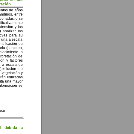
ración
entos de años
andinos, entre
ndonadas, o se
ificativamente
xtensión y las
) analizar las
tivas para su
, una a escala
ntificación de
ria (pastoreo,
blecimiento o
rpretación de
ón y factores
, a escala de
(exclusión de
la vegetación y
rán utilizadas
mita una mayor
nformación se
aso
al debida a