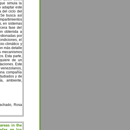
que simula la
o adaptar este
 del ciclo del
 Se busca así
mpartimientos
s, en sistemas
rcera fase del
ón obtenida a
estionadas por
ondiciones, el
io climático y
con más detalle
los mecanismos
s. Esta parte,
equiere de un
taciones. Este
y venezolanos,
 una compañía
studiados y de
ía, ambiente,
achado, Rosa
areas in the
adas en los