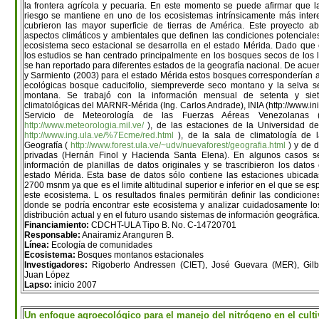
la frontera agrícola y pecuaria. En este momento se puede afirmar que l
riesgo se mantiene en uno de los ecosistemas intrínsicamente más inter
cubrieron las mayor superficie de tierras de América. Este proyecto a
aspectos climáticos y ambientales que definen las condiciones potencial
ecosistema seco estacional se desarrolla en el estado Mérida. Dado que
los estudios se han centrado principalmente en los bosques secos de los
se han reportado para diferentes estados de la geografía nacional. De acuer
y Sarmiento (2003) para el estado Mérida estos bosques corresponderían 
ecológicas bosque caducifolio, siempreverde seco montano y la selva se
montana. Se trabajó con la información mensual de setenta y siet
climatológicas del MARNR-Mérida (Ing. Carlos Andrade), INIA (http://www.inia
Servicio de Meteorología de las Fuerzas Aéreas Venezolanas (
http://www.meteorologia.mil.ve/
), de las estaciones de la Universidad d
http://www.ing.ula.ve/%7Ecme/red.html
), de la sala de climatología de 
Geografía (
http://www.forest.ula.ve/~udv/nuevaforest/geografia.html
) y de 
privadas (Hernán Finol y Hacienda Santa Elena). En algunos casos se 
información de planillas de datos originales y se trascribieron los datos 
estado Mérida. Esta base de datos sólo contiene las estaciones ubicada
2700 msnm ya que es el limite altitudinal superior e inferior en el que se e
este ecosistema. L os resultados finales permitirán definir las condicion
donde se podría encontrar este ecosistema y analizar cuidadosamente lo
distribución actual y en el futuro usando sistemas de información geográfica
Financiamiento:
CDCHT-ULA Tipo B. No. C-14720701
Responsable:
Anairamiz Aranguren B.
Línea:
Ecología de comunidades
Ecosistema:
Bosques montanos estacionales
Investigadores:
Rigoberto Andressen (CIET), José Guevara (MER), Gilbe
Juan López
Lapso:
inicio 2007
Un enfoque agroecológico para el manejo del nitrógeno en el culti