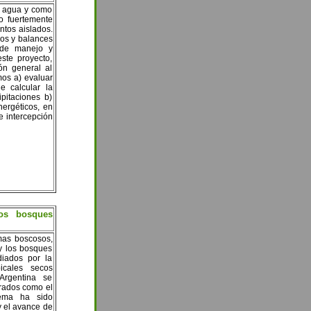
e agua y como
o fuertemente
ntos aislados.
cos y balances
s de manejo y
ste proyecto,
ón general al
mos a) evaluar
e calcular la
pitaciones b)
nergéticos, en
e intercepción
los bosques
emas boscosos,
y los bosques
diados por la
icales secos
Argentina se
erados como el
tema ha sido
y el avance de