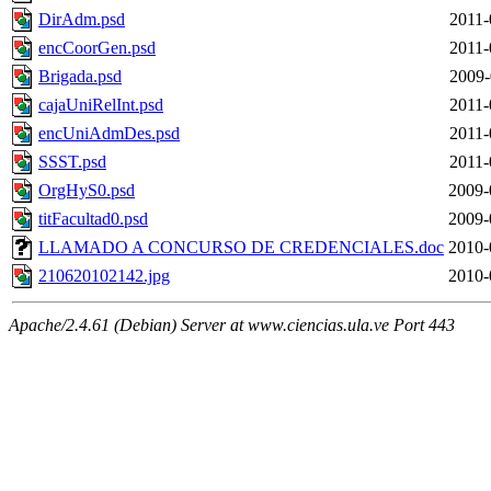
DirAdm.psd
2011-
encCoorGen.psd
2011-
Brigada.psd
2009-
cajaUniRelInt.psd
2011-
encUniAdmDes.psd
2011-
SSST.psd
2011-
OrgHyS0.psd
2009-
titFacultad0.psd
2009-
LLAMADO A CONCURSO DE CREDENCIALES.doc
2010-
210620102142.jpg
2010-
Apache/2.4.61 (Debian) Server at www.ciencias.ula.ve Port 443