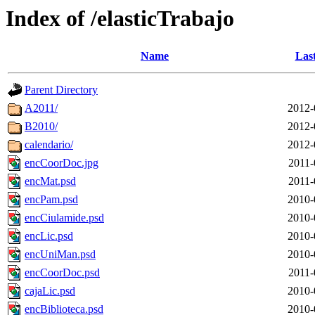
Index of /elasticTrabajo
Name
Las
Parent Directory
A2011/
2012-
B2010/
2012-
calendario/
2012-
encCoorDoc.jpg
2011-
encMat.psd
2011-
encPam.psd
2010-
encCiulamide.psd
2010-
encLic.psd
2010-
encUniMan.psd
2010-
encCoorDoc.psd
2011-
cajaLic.psd
2010-
encBiblioteca.psd
2010-