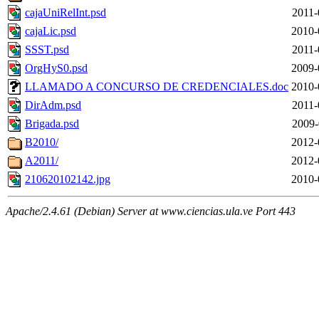
cajaUniRelInt.psd
2011-
cajaLic.psd
2010-
SSST.psd
2011-
OrgHyS0.psd
2009-
LLAMADO A CONCURSO DE CREDENCIALES.doc
2010-
DirAdm.psd
2011-
Brigada.psd
2009-
B2010/
2012-
A2011/
2012-
210620102142.jpg
2010-
Apache/2.4.61 (Debian) Server at www.ciencias.ula.ve Port 443