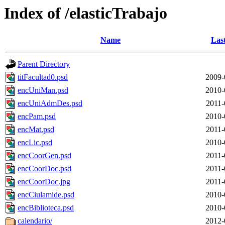
Index of /elasticTrabajo
Name
Las
Parent Directory
titFacultad0.psd
2009-
encUniMan.psd
2010-
encUniAdmDes.psd
2011-
encPam.psd
2010-
encMat.psd
2011-
encLic.psd
2010-
encCoorGen.psd
2011-
encCoorDoc.psd
2011-
encCoorDoc.jpg
2011-
encCiulamide.psd
2010-
encBiblioteca.psd
2010-
calendario/
2012-