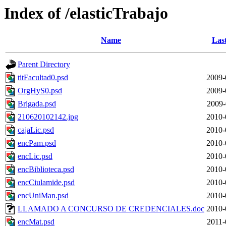
Index of /elasticTrabajo
Name
Las
Parent Directory
titFacultad0.psd
2009-
OrgHyS0.psd
2009-
Brigada.psd
2009-
210620102142.jpg
2010-
cajaLic.psd
2010-
encPam.psd
2010-
encLic.psd
2010-
encBiblioteca.psd
2010-
encCiulamide.psd
2010-
encUniMan.psd
2010-
LLAMADO A CONCURSO DE CREDENCIALES.doc
2010-
encMat.psd
2011-