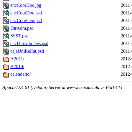
encCoorDoc.jpg
2011-
encCoorDoc.psd
2011-
encCoorGen.psd
2011-
DirAdm.psd
2011-
SSST.psd
2011-
encUniAdmDes.psd
2011-
cajaUniRelInt.psd
2011-
A2011/
2012-
B2010/
2012-
calendario/
2012-
Apache/2.4.61 (Debian) Server at www.ciencias.ula.ve Port 443