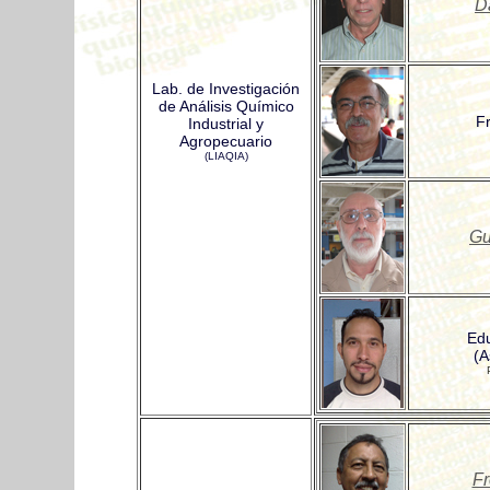
D
Lab. de Investigación
de Análisis Químico
F
Industrial y
Agropecuario
(LIAQIA)
Gu
Ed
(A
F