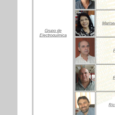
Marise
Grupo de
Electroquímica
R
Ric