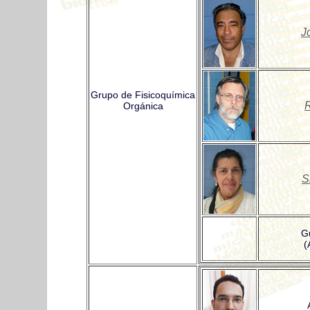
J
Grupo de Fisicoquímica
R
Orgánica
S
G
(