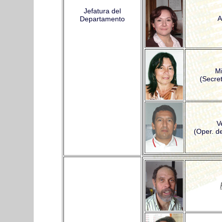
Jefatura del
A
Departamento
M
(Secre
V
(Oper. d