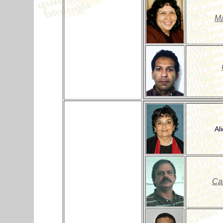
Ma
Al
Ca