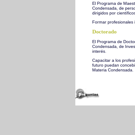
El Programa de Maestrí
Condensada, de persona
dirigidos por científic
Formar profesionales i
Doctorado
El Programa de Doctora
Condensada, de Invest
interés.
Capacitar a los profesi
futuro puedan concebir
Materia Condensada.