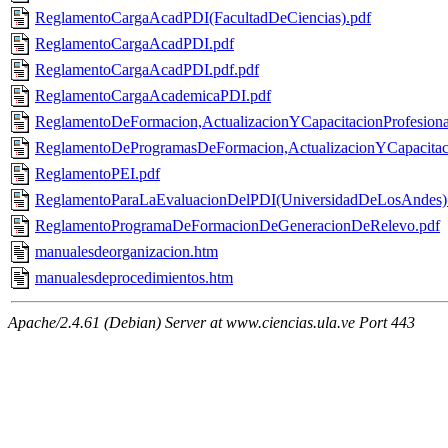
ReglamentoCargaAcadPDI(FacultadDeCiencias).pdf
ReglamentoCargaAcadPDI.pdf
ReglamentoCargaAcadPDI.pdf.pdf
ReglamentoCargaAcademicaPDI.pdf
ReglamentoDeFormacion,ActualizacionYCapacitacionProfesion
ReglamentoDeProgramasDeFormacion,ActualizacionYCapacita
ReglamentoPEI.pdf
ReglamentoParaLaEvaluacionDelPDI(UniversidadDeLosAndes)
ReglamentoProgramaDeFormacionDeGeneracionDeRelevo.pdf
manualesdeorganizacion.htm
manualesdeprocedimientos.htm
Apache/2.4.61 (Debian) Server at www.ciencias.ula.ve Port 443