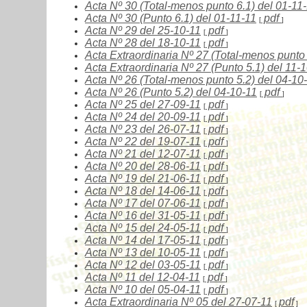
Acta Nº
30 (Total-menos punto 6.1) del 01-11
Acta Nº
30 (Punto 6.1) del 01-11-11
pdf
[
]
Acta Nº
29 del 25-10-11
pdf
[
]
Acta Nº
28 del 18-10-11
pdf
[
]
Acta Extraordinaria Nº
27 (Total-menos punto 
Acta Extraordinaria Nº
27 (Punto 5.1) del 11-
Acta Nº
26 (Total-menos punto 5.2) del 04-10
Acta Nº
26 (Punto 5.2) del 04-10-11
pdf
[
]
Acta Nº
25 del 27-09-11
pdf
[
]
Acta Nº
24 del 20-09-11
pdf
[
]
Acta Nº
23 del 26-07-11
pdf
[
]
Acta Nº
22 del 19-07-11
pdf
[
]
Acta Nº
21 del 12-07-11
pdf
[
]
Acta Nº
20 del 28-06-11
pdf
[
]
Acta Nº
19
del 21-06-11
pdf
[
]
Acta Nº
18
del 14-06-11
pdf
[
]
Acta Nº
17
del 07-06-11
pdf
[
]
Acta Nº
16
del 31-05-11
pdf
[
]
Acta Nº
15
del 24-05-11
pdf
[
]
Acta Nº
14
del 17-05-11
pdf
[
]
Acta Nº
13
del 10-05-11
pdf
[
]
Acta Nº
12
del 03-05-11
pdf
[
]
Acta Nº
11
del 12-04-11
pdf
[
]
Acta Nº
10
del 05-04-11
pdf
[
]
Acta Extraordinaria Nº
05
del 27-07-11
pdf
[
]