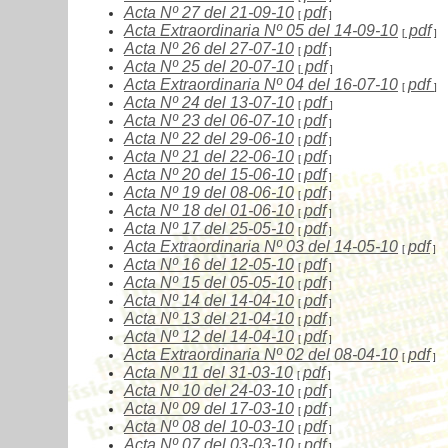
Acta Nº
27
del 21-09-10
pdf
[
]
Acta Extraordinaria Nº
05
del 14-09-10
pdf
[
]
Acta Nº
26
del 27-07-10
pdf
[
]
Acta Nº
25
del 20-07-10
pdf
[
]
Acta Extraordinaria Nº
04
del 16-07-10
pdf
[
]
Acta Nº
24
del 13-07-10
pdf
[
]
Acta Nº
23
del 06-07-10
pdf
[
]
Acta Nº
22
del 29-06-10
pdf
[
]
Acta Nº
21
del 22-06-10
pdf
[
]
Acta Nº
2
0 del 15-06-10
pdf
[
]
Acta Nº
19
del 08-06-10
pdf
[
]
Acta Nº
18
del 01-06-10
pdf
[
]
Acta Nº
17
del 25-05-10
pdf
[
]
Acta Extraordinaria Nº
03
del 14-05-10
pdf
[
]
Acta Nº
16
del 12-05-10
pdf
[
]
Acta Nº
15
del 05-05-10
pdf
[
]
Acta Nº
14
del 14-04-10
pdf
[
]
Acta Nº
13
del 21-04-10
pdf
[
]
Acta Nº
12
del 14-04-10
pdf
[
]
Acta Extraordinaria Nº
02
del 08-04-10
pdf
[
]
Acta Nº
11
del 31-03-10
pdf
[
]
Acta Nº
10
del 24-03-10
pdf
[
]
Acta Nº
09
del 17-03-10
pdf
[
]
Acta Nº
08
del 10-03-10
pdf
[
]
Acta Nº
07
del 03-03-10
pdf
[
]