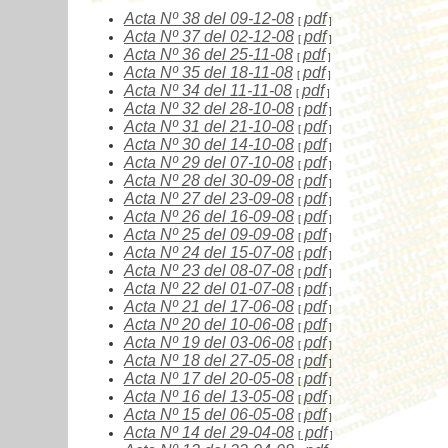
Acta Nº
38
del 09-12-08
pdf
[
]
Acta Nº
37
del 02-12-08
pdf
[
]
Acta Nº
36
del 25-11-08
pdf
[
]
Acta Nº
35
del 18-11-08
pdf
[
]
Acta Nº
34
del 11-11-08
pdf
[
]
Acta Nº
32
del 28-10-08
pdf
[
]
Acta Nº
31
del 21-10-08
pdf
[
]
Acta Nº
30
del 14-10-08
pdf
[
]
Acta Nº
29
del 07-10-08
pdf
[
]
Acta Nº
28
del 30-09-08
pdf
[
]
Acta Nº
27
del 23-09-08
pdf
[
]
Acta Nº
26
del 16-09-08
pdf
[
]
Acta Nº
25
del 09-09-08
pdf
[
]
Acta Nº
24
del 15-07-08
pdf
[
]
Acta Nº
23
del 08-07-08
pdf
[
]
Acta Nº
22
del 01-07-08
pdf
[
]
Acta Nº
21
del 17-06-08
pdf
[
]
Acta Nº
20
del 10-06-08
pdf
[
]
Acta Nº
19
del 03-06-08
pdf
[
]
Acta Nº
18
del 27-05-08
pdf
[
]
Acta Nº
17
del 20-05-08
pdf
[
]
Acta Nº
16
del 13-05-08
pdf
[
]
Acta Nº
15
del 06-05-08
pdf
[
]
Acta Nº
14
del 29-04-08
pdf
[
]