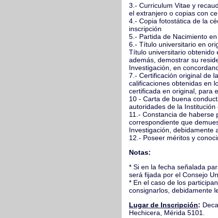
3.- Curriculum Vitae y recau
el extranjero o copias con ce
4.- Copia fotostática de la c
inscripción
5.- Partida de Nacimiento en 
6.- Título universitario en or
Título universitario obtenid
además, demostrar su residen
Investigación, en concordanc
7.- Certificación original de 
calificaciones obtenidas en l
certificada en original, para 
10 - Carta de buena conducta
autoridades de la Institución
11.- Constancia de haberse p
correspondiente que demuest
Investigación, debidamente
12.- Poseer méritos y conoci
Notas:
* Si en la fecha señalada pa
será fijada por el Consejo Uni
* En el caso de los partici
consignarlos, debidamente leg
Lugar de Inscripción
:
Decan
Hechicera, Mérida 5101.