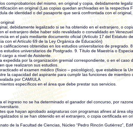
dos comprobatorios del mismo, en original y copia, debidamente legali
rtificación en original (Las copias quedan archivadas en la respectiva 
édula de identidad o del pasaporte que será confrontada con el original
original
iginal, debidamente legalizado si se ha obtenido en el extranjero, o copia
o en el extranjero debe haber sido revalidado o convalidado en Venezuel
cia en el país mediante documento oficial (Artículo 17 del Estatuto d
ia con el Artículo 69 de la Ley Orgánica de Educación)
las calificaciones obtenidas en los estudios universitarios de pregrado. 8.
os estudios universitarios de Postgrado. 9. Título de Maestría o Especial
el cargo a nivel de Asistente.
 expedida por la organización gremial correspondiente, o en el caso d
 en que realizaron sus estudios.
racticado el examen médico (físico – psicológico), que establece la Un
re la capacidad del aspirante para cumplir las funciones de miembro
 avalada por CAMIULA
mientos específicos en el área que debe prestar sus servicios.
ra el ingreso no se ha determinado el ganador del concurso, por razon
versitario.
pantes que hayan aprobado asignaturas con programas afines al área ob
alizados si se han obtenido en el extranjero, o copia certificada en ori
ato de la Facultad de Ciencias, Núcleo “Pedro Rincón Gutiérrez”, Edifi